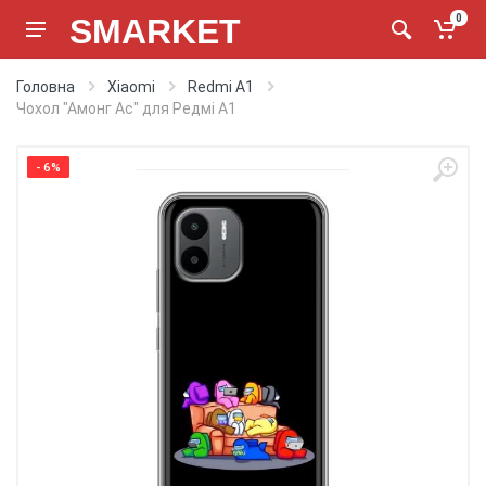
SMARKET
0
Головна
Xiaomi
Redmi A1
Чохол "Амонг Ас" для Редмі А1
- 6%