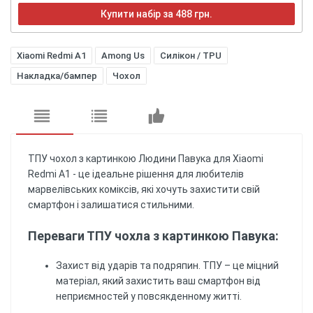
Купити набір за 488 грн.
Xiaomi Redmi A1
Among Us
Силікон / TPU
Накладка/бампер
Чохол
ТПУ чохол з картинкою Людини Павука для Xiaomi
Redmi A1 - це ідеальне рішення для любителів
марвелівських коміксів, які хочуть захистити свій
смартфон і залишатися стильними.
Переваги ТПУ чохла з картинкою Павука:
Захист від ударів та подряпин. ТПУ – це міцний
матеріал, який захистить ваш смартфон від
неприємностей у повсякденному житті.