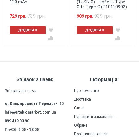
120 mAh
(1USB-C) + кабель Type-
Чохол забезпечує повний доступ до всіх портів
C to Type-C (P10110902)
та кнопок вашого смартфона, дозволяючи
Опублікувати
використовувати пристрій із зручністю та
739 грн.
939 грн.
729 грн.
909 грн.
комфортом.
Додати в
Додати в
Легкість
: Чохол
кошик
кошик
виготовлений з легкого матеріалу, який не
додає додаткової ваги до вашого смартфону,
забезпечуючи зручність та комфорт у
використанні.
Міцність
: Силіконовий (ТПУ)
матеріал чохла забезпечує високу міцність та
Зв'язок з нами:
Інформація:
довговічність, зберігаючи зовнішній вигляд та
якість захисту на довгий час.
Про компанію
Зв'яжіться з нами:
Доставка
м. Київ, проспект Перемоги, 60
Статті
info@steklomarket.com.ua
Перевірити замовлення
099 419 03 90
Обране
Пн-Сб: 9:00 - 18:00
Порівняння товарів