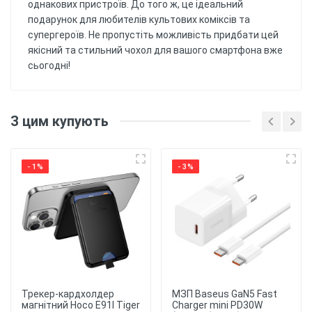
однакових пристроїв. До того ж, це ідеальний
подарунок для любителів культових коміксів та
супергероїв. Не пропустіть можливість придбати цей
якісний та стильний чохол для вашого смартфона вже
сьогодні!
Відгуків поки немає, будьте першим!
Матеріал
: Силіконовий (ТПУ)
З цим купують
матеріал забезпечує гарний захист від ударів
Напишіть відгук
та подряпин, а також забезпечує гнучкість та
зручність використання.
- 1%
- 3%
Друк
: Чохол має
надруковану картинку. Уф принтером,
тримається більше 6 місяців.
Захист
: Чохол забезпечує
захист від ударів, подряпин та пилу,
забезпечуючи надійний захист для вашого
смартфона.
Трекер-кардхолдер
МЗП Baseus GaN5 Fast
★
★
★
★
★
магнітний Hoco E91I Tiger
Charger mini PD30W
Зручність
використання: