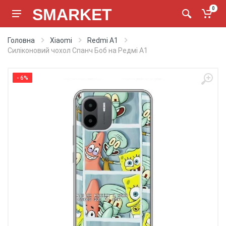
SMARKET
0
Головна
Xiaomi
Redmi A1
Силіконовий чохол Спанч Боб на Редмі А1
- 6%