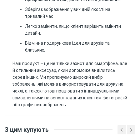
Зберігає зображення у вихідній якості на
тривалий час.
Легко замінити, якщо клієнт вирішить змінити
дизайн.
Відмінна подарункова ідея для друзів та
близьких.
Наш продукт – це не тільки захист для смартфона, але
й стильний аксесуар, який допоможе виділитись
серед інших. Ми пропонуємо широкий вибір
зображень, які можна використовувати для друку на
чохлі, а також готові працювати з індивідуальними
замовленнями на основі наданих клієнтом фотографій
або графічних зображень.
Відгуків поки немає, будьте першим!
Матеріал
: Силіконовий (ТПУ)
З цим купують
матеріал забезпечує гарний захист від ударів
Напишіть відгук
та подряпин, а також забезпечує гнучкість та