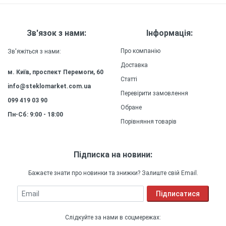
Міцність
: Силіконовий (ТПУ)
матеріал чохла забезпечує високу міцність та
довговічність, зберігаючи зовнішній вигляд та
Зв'язок з нами:
Інформація:
якість захисту на довгий час.
Про компанію
Зв'яжіться з нами:
Доставка
м. Київ, проспект Перемоги, 60
Статті
info@steklomarket.com.ua
Перевірити замовлення
099 419 03 90
Обране
Пн-Сб: 9:00 - 18:00
Порівняння товарів
Підписка на новини:
Бажаєте знати про новинки та знижки? Залиште свій Email.
Email
Підписатися
Слідкуйте за нами в соцмережах: