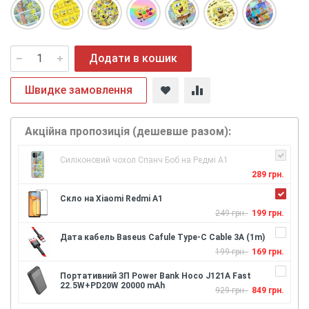
Додати в кошик
Швидке замовлення
Акційна пропозиція (дешевше разом):
Силіконовий чохол Спанч Боб на Редмі А1
289 грн.
Скло на Xiaomi Redmi A1
249 грн.
199 грн.
Дата кабель Baseus Cafule Type-C Cable 3A (1m)
199 грн.
169 грн.
Портативний ЗП Power Bank Hoco J121A Fast
22.5W+PD20W 20000 mAh
929 грн.
849 грн.