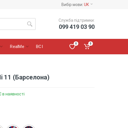
Вибір мови:
UK
Служба підтримки:
099 419 03 90
0
0
RealMe
ВСІ
i 11 (Барселона)
Є в наявності