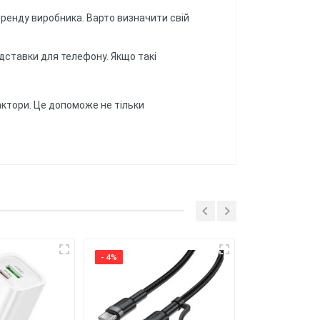
бренду виробника. Варто визначити свій
ідставки для телефону. Якщо такі
актори. Це допоможе не тільки
подряпин, а також забезпечує
ісяців.
 надійний захист для вашого
- 4%
- 5%
опок вашого смартфона, дозволяючи