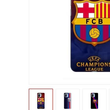
Карти пам'яті
Автоаксесуари для смартфонів
Смарт гаджети та аксесуари
Інші аксесуари