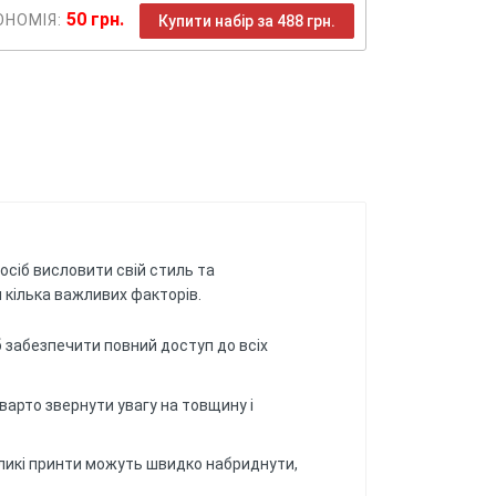
50 грн.
ОНОМІЯ:
Купити набір за 488 грн.
посіб висловити свій стиль та
и кілька важливих факторів.
б забезпечити повний доступ до всіх
 варто звернути увагу на товщину і
великі принти можуть швидко набриднути,