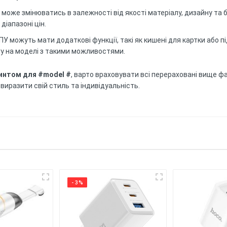
 може змінюватись в залежності від якості матеріалу, дизайну та 
діапазоні цін.
ТПУ можуть мати додаткові функції, такі як кишені для картки або п
агу на моделі з такими можливостями.
ринтом для #model #
, варто враховувати всі перераховані вище ф
виразити свій стиль та індивідуальність.
ршим!
оновий (ТПУ) матеріал забезпечує гарний захист від ударів та 
.
 має надруковану картинку. Уф принтером, тримається більше 6 м
 забезпечує захист від ударів, подряпин та пилу, забезпечуючи
- 3%
тання: Чохол забезпечує повний доступ до всіх портів та кн
істю та комфортом.