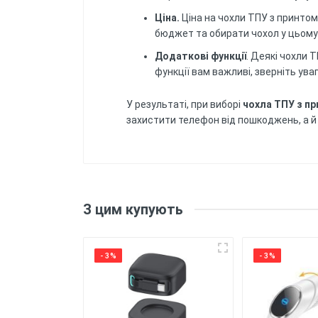
Ціна.
Ціна на чохли ТПУ з принтом
бюджет та обирати чохол у цьому 
Додаткові функції
. Деякі чохли 
функції вам важливі, зверніть ув
У результаті, при виборі
чохла ТПУ з п
захистити телефон від пошкоджень, а й 
Відгуків поки немає, будьте пе
Матеріал
: Силік
гнучкість та зручність використання
Напишіть відгук
З цим купують
Друк
: Чохол
Захист
: Чохол
- 3%
- 3%
смартфона.
Зручність
викорис
використовувати пристрій із зручн