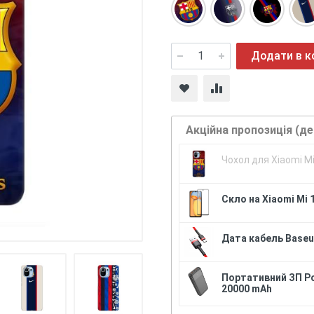
Додати в 
Акційна пропозиція (д
Чохол для Xiaomi M
Скло на Xiaomi Mi 
Дата кабель Baseus
Портативний ЗП P
20000 mAh