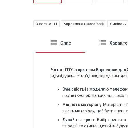
Xiaomi Mi 11
Барселона (Barcelona)
Силікон /
Опис
Характе
Чохол ТПУ із принтом Барселони для X
індивідуальність. Однак, перед тим, як 
Сумісність із моделлю телефон
портів і кнопок. Наприклад, чохол
Міцність матеріалу
. Матеріал ТП
якість матеріалу, щоб бути впевне
Дизайн та принт.
Вибір принта чо
а прості та стильні дизайни будут