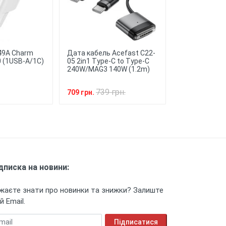
★
Опублікувати
аги до вашого смартфону,
овічність, зберігаючи зовнішній
49A Charm
Дата кабель Acefast C22-
Футляр прот
 (1USB-A/1C)
05 2in1 Type-C to Type-C
Locking Butto
240W/MAG3 140W (1.2m)
навушників Ai
739 грн.
379 
709 грн.
359 грн.
дписка на новини:
жаєте знати про новинки та знижки? Залиште
й Email.
ail
Підписатися