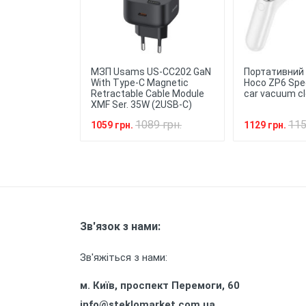
Легкість
: Чохол
забезпечуючи зручність та комфорт
Міцність
: Силік
вигляд та якість захисту на довгий 
МЗП Usams US-CC202 GaN
Портативний
With Type-C Magnetic
Hoco ZP6 Spe
Retractable Cable Module
car vacuum c
XMF Ser. 35W (2USB-C)
1089 грн.
115
1059 грн.
1129 грн.
Зв'язок з нами:
Зв'яжіться з нами:
м. Київ, проспект Перемоги, 60
info@steklomarket.com.ua