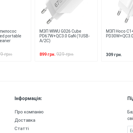
★
★
★
★
 виготовлений з легкого матеріалу, який не додає додаткової в
 у використанні.
оновий (ТПУ) матеріал чохла забезпечує високу міцність та довг
час.
 пилосос
МЗП WIWU G026 Cube
МЗП Hoco C1
ed portable
PD67W+QC3.0 GaN (1USB-
PD30W+QC3.0
leaner
A/2C)
9 грн.
929 грн.
899 грн.
309 грн.
Інформація:
Пі
Про компанію
Ба
сві
Доставка
Статті
Em