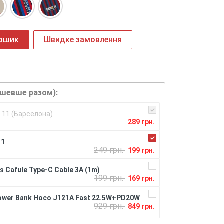
кошик
Швидке замовлення
ешевше разом):
i 11 (Барселона)
289 грн.
11
249 грн.
199 грн.
 Cafule Type-C Cable 3A (1m)
199 грн.
169 грн.
ower Bank Hoco J121A Fast 22.5W+PD20W
929 грн.
849 грн.