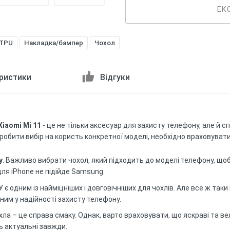
ЕК
 TPU
Накладка/бампер
Чохол
ристики
Відгуки
iaomi Mi 11
- це не тільки аксесуар для захисту телефону, але й с
зробити вибір на користь конкретної моделі, необхідно враховуват
у
. Важливо вибрати чохол, який підходить до моделі телефону, що
 для iPhone не підійде Samsung.
У є одним із найміцніших і довговічніших для чохлів. Але все ж таки
ним у надійності захисту телефону.
хла – це справа смаку. Однак, варто враховувати, що яскраві та 
ь актуальні завжди.