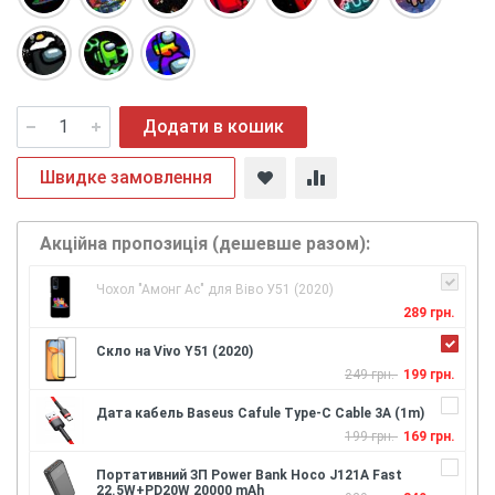
Додати в кошик
Швидке замовлення
Акційна пропозиція (дешевше разом):
Чохол "Амонг Ас" для Віво У51 (2020)
289 грн.
Скло на Vivo Y51 (2020)
249 грн.
199 грн.
Дата кабель Baseus Cafule Type-C Cable 3A (1m)
199 грн.
169 грн.
Портативний ЗП Power Bank Hoco J121A Fast
22.5W+PD20W 20000 mAh