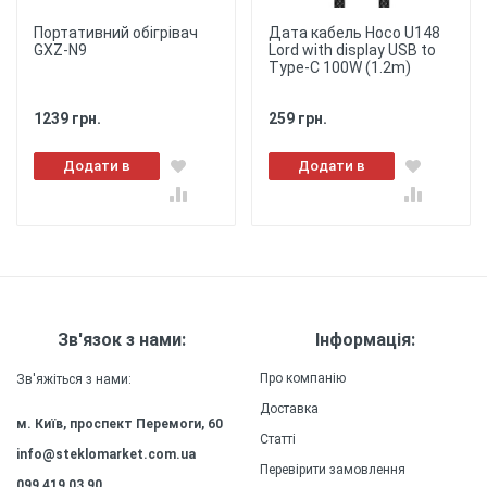
смартфона.
Портативний обігрівач
Дата кабель Hoco U148
★
★
★
★
★
GXZ-N9
Lord with display USB to
Зручність
використання:
Type-C 100W (1.2m)
Чохол забезпечує повний доступ до всіх портів
та кнопок вашого смартфона, дозволяючи
Опублікувати
використовувати пристрій із зручністю та
1239 грн.
259 грн.
комфортом.
Додати в
Додати в
Легкість
: Чохол
кошик
кошик
виготовлений з легкого матеріалу, який не
додає додаткової ваги до вашого смартфону,
забезпечуючи зручність та комфорт у
використанні.
Міцність
: Силіконовий (ТПУ)
матеріал чохла забезпечує високу міцність та
Зв'язок з нами:
Інформація:
довговічність, зберігаючи зовнішній вигляд та
якість захисту на довгий час.
Про компанію
Зв'яжіться з нами:
Доставка
м. Київ, проспект Перемоги, 60
Статті
info@steklomarket.com.ua
Перевірити замовлення
099 419 03 90