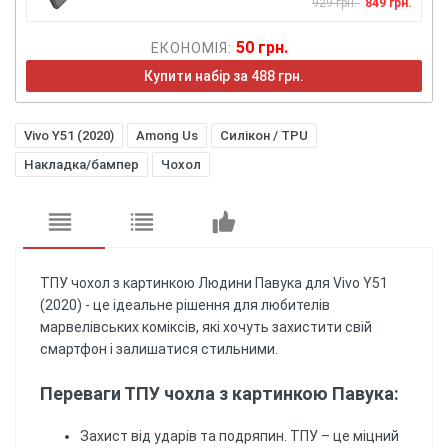
929 грн.
849 грн.
50 грн.
ЕКОНОМІЯ:
Купити набір за 488 грн.
Vivo Y51 (2020)
Among Us
Силікон / TPU
Накладка/бампер
Чохол
ТПУ чохол з картинкою Людини Павука для Vivo Y51
(2020) - це ідеальне рішення для любителів
марвелівських коміксів, які хочуть захистити свій
смартфон і залишатися стильними.
Переваги ТПУ чохла з картинкою Павука:
Захист від ударів та подряпин. ТПУ – це міцний