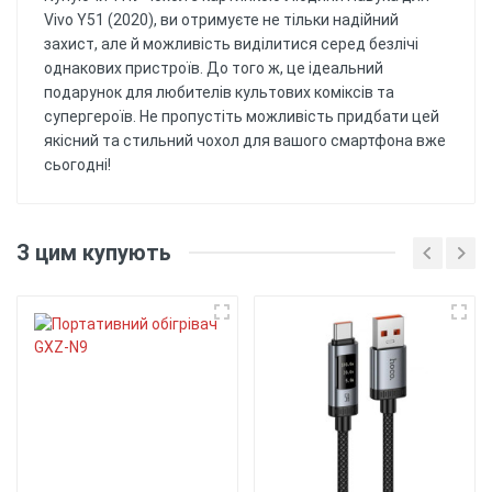
Vivo Y51 (2020), ви отримуєте не тільки надійний
захист, але й можливість виділитися серед безлічі
однакових пристроїв. До того ж, це ідеальний
подарунок для любителів культових коміксів та
супергероїв. Не пропустіть можливість придбати цей
якісний та стильний чохол для вашого смартфона вже
сьогодні!
Відгуків поки немає, будьте першим!
Матеріал
: Силіконовий (ТПУ)
З цим купують
матеріал забезпечує гарний захист від ударів
Напишіть відгук
та подряпин, а також забезпечує гнучкість та
зручність використання.
Друк
: Чохол має
надруковану картинку. Уф принтером,
тримається більше 6 місяців.
Захист
: Чохол забезпечує
захист від ударів, подряпин та пилу,
забезпечуючи надійний захист для вашого