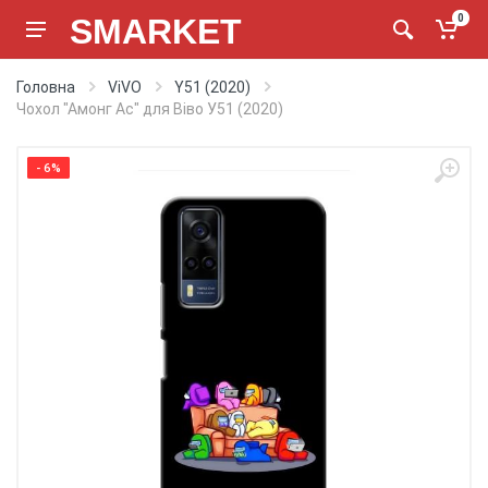
SMARKET
0
Головна
ViVO
Y51 (2020)
Чохол "Амонг Ас" для Віво У51 (2020)
- 6%