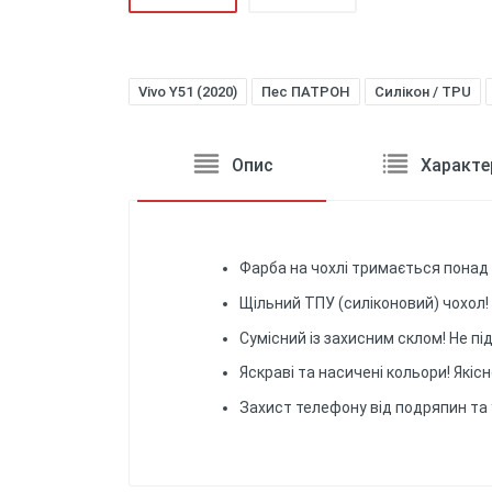
Vivo Y51 (2020)
Пес ПАТРОН
Силікон / TPU
Опис
Характе
Фарба на чохлі тримається понад 
Щільний ТПУ (силіконовий) чохол! 
Сумісний із захисним склом! Не пі
Яскраві та насичені кольори! Які
Захист телефону від подряпин та 
Відгуків поки немає, будьте пе