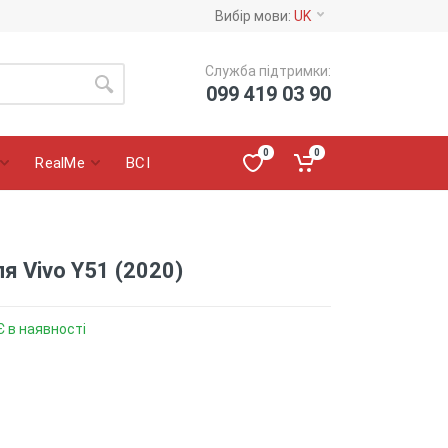
Вибір мови:
UK
Служба підтримки:
099 419 03 90
0
0
RealMe
ВСІ
я Vivo Y51 (2020)
Є в наявності