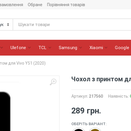
 замовлення
Обране
Порівняння товарів
Ulefone
TCL
Samsung
Xiaomi
Google
том для Vivo Y51 (2020)
Чохол з принтом дл
Артикул:
217560
Наявність:
289 грн.
ОБЕРІТЬ ВАРІАНТ: