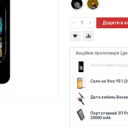
Додати в 
Акційна пропозиція (д
Чохол з принтом для
Скло на Vivo Y51 (2
Дата кабель Baseus
Портативний ЗП P
20000 mAh