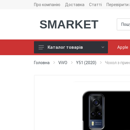
Про компанію
Доставка
Статті
Перевірити
SMARKET
Apple
Каталог товарів
Чохли для телефонів
Головна
ViVO
Y51 (2020)
Чохол з прин
Конструктор чохлів
Универсальні батареї
(PowerBank)
Bluetooth колоноки
Універсальні навушники
Зарядні пристрої
Кабелі для смартфонів