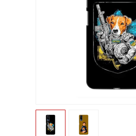
Карти пам'яті
Автоаксесуари для смартфонів
Смарт гаджети та аксесуари
Інші аксесуари