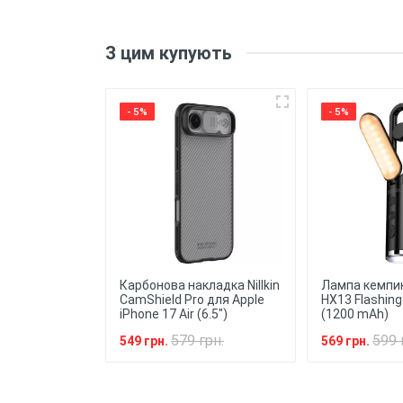
Матеріал
: Силік
гнучкість та зручність використання
Напишіть відгук
З цим купують
Друк
: Чохол
Захист
: Чохол
- 5%
- 5%
смартфона.
Зручність
викорис
використовувати пристрій із зручн
Легкість
: Чохол
забезпечуючи зручність та комфорт
Міцність
: Силік
вигляд та якість захисту на довгий 
Карбонова накладка Nillkin
Лампа кемпи
CamShield Pro для Apple
HX13 Flashing
iPhone 17 Air (6.5")
(1200 mAh)
579 грн.
599 
549 грн.
569 грн.