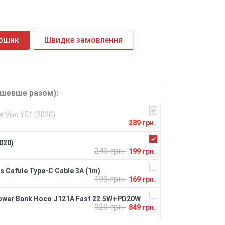
кошик
Швидке замовлення
ешевше разом):
 Vivo Y51 (2020)
289 грн.
020)
249 грн.
199 грн.
 Cafule Type-C Cable 3A (1m)
199 грн.
169 грн.
ower Bank Hoco J121A Fast 22.5W+PD20W
929 грн.
849 грн.