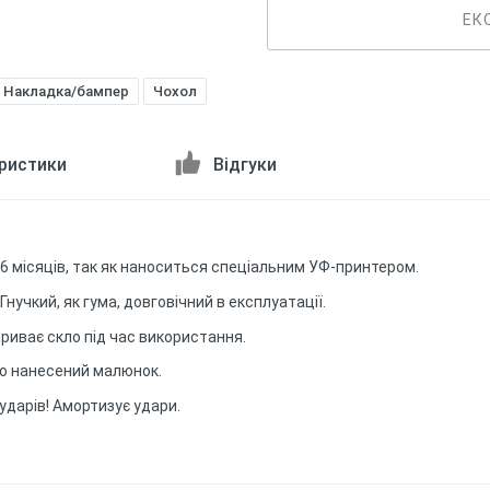
ЕК
Накладка/бампер
Чохол
ристики
Відгуки
6 місяців, так як наноситься спеціальним УФ-принтером.
Гнучкий, як гума, довговічний в експлуатації.
дриває скло під час використання.
сно нанесений малюнок.
ударів! Амортизує удари.
ршим!