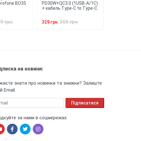
rofone BO35
PD30W+QC3.0 (1USB-A/1C)
Eminent pull c
+ кабель Type-C to Type-C
console)
9 грн.
359 грн.
249 
329 грн.
219 грн.
дписка на новини:
жаєте знати про новинки та знижки? Залиште
й Email.
ail
Підписатися
ідкуйте за нами в соцмережах: