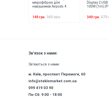
мікрофіброю для
Display 2 USB
навушників Airpods 4
100W (1m) (P
169 грн.
379 
149 грн.
349 грн.
Зв'язок з нами:
Зв'яжіться з нами:
м. Київ, проспект Перемоги, 60
info@steklomarket.com.ua
099 419 03 90
Пн-Сб: 9:00 - 18:00