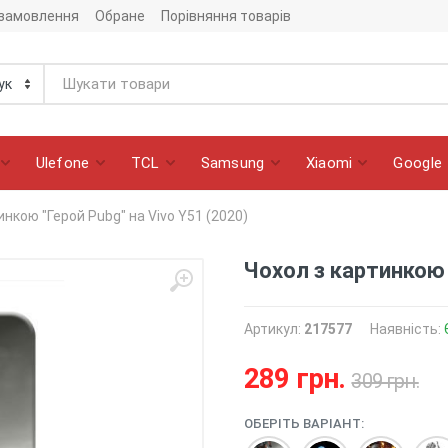
 замовлення
Обране
Порівняння товарів
Ulefone
TCL
Samsung
Xiaomi
Google
инкою "Герой Pubg" на Vivo Y51 (2020)
Чохол з картинкою 
Артикул:
217577
Наявність:
289 грн.
309 грн.
ОБЕРІТЬ ВАРІАНТ: