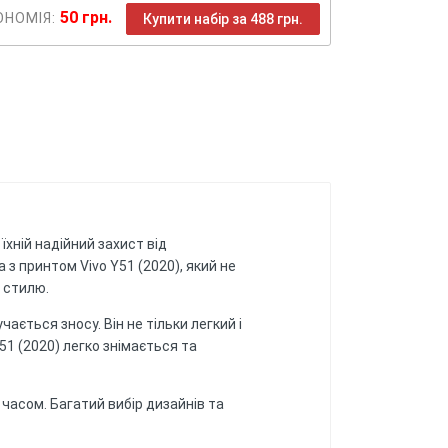
50 грн.
ОНОМІЯ:
Купити набір за 488 грн.
хній надійний захист від
з принтом Vivo Y51 (2020), який не
 стилю.
ається зносу. Він не тільки легкий і
Y51 (2020) легко знімається та
з часом. Багатий вибір дизайнів та