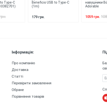
 to Type-C
Beneficio USB to Type-C
навушники Bo
10382701)
(1m)
Adorable
грн.
108
1059 грн.
179 грн.
Інформація:
Пі
Про компанію
Ба
сві
Доставка
Статті
Em
Перевірити замовлення
Сл
Обране
Порівняння товарів