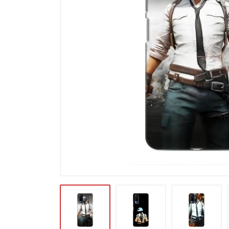
Карти пам'яті
Автоаксесуари для смартфонів
Смарт гаджети та аксесуари
Інші аксесуари