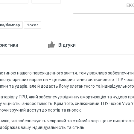
ЕК
ка/бампер
Чохол
ристики
Відгуки
стиною нашого повсякденного життя, тому важливо забезпечити ї
опулярніших варіантів – це використання силіконового ТПУ чохла 
пин та ударів, але й додасть йому елегантного та індивідуального
атеріалу TPU, який забезпечує відмінну амортизацію та чудово пруч
 міцність і зносостійкість. Крім того, силіконовий ТПУ чохол Vivo 
ючи зручний доступ до портів та кнопок.
ників, які забезпечують яскравий та стійкий колір, що не вицвітає 
ідображає вашу індивідуальність та стиль.