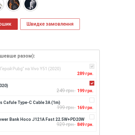
кошик
Швидке замовлення
ешевше разом):
Герой Pubg" на Vivo Y51 (2020)
289 грн.
020)
249 грн.
199 грн.
 Cafule Type-C Cable 3A (1m)
199 грн.
169 грн.
ower Bank Hoco J121A Fast 22.5W+PD20W
929 грн.
849 грн.