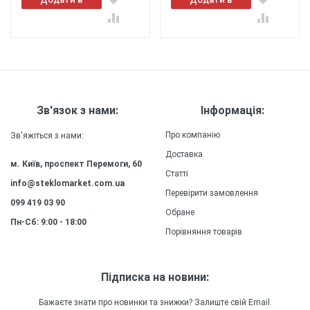
Легкість
: Чохол
кошик
кошик
виготовлений з легкого матеріалу, який не
додає додаткової ваги до вашого смартфону,
забезпечуючи зручність та комфорт у
використанні.
Міцність
: Силіконовий (ТПУ)
матеріал чохла забезпечує високу міцність та
Зв'язок з нами:
Інформація:
довговічність, зберігаючи зовнішній вигляд та
якість захисту на довгий час.
Про компанію
Зв'яжіться з нами:
Доставка
м. Київ, проспект Перемоги, 60
Статті
info@steklomarket.com.ua
Перевірити замовлення
099 419 03 90
Обране
Пн-Сб: 9:00 - 18:00
Порівняння товарів
Підписка на новини:
Бажаєте знати про новинки та знижки? Залиште свій Email.