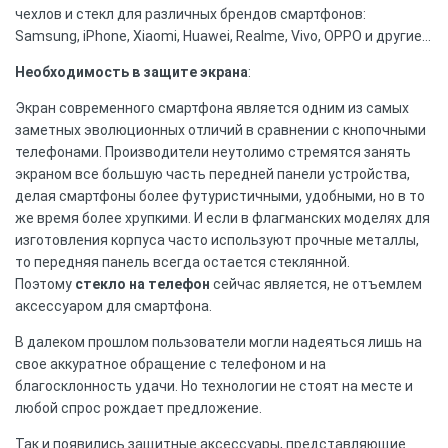
чехлов и стекл для различных брендов смартфонов:
Samsung, iPhone, Xiaomi, Huawei, Realme, Vivo, OPPO и другие…
Необходимость в защите экрана
:
Экран современного смартфона является одним из самых
заметных эволюционных отличий в сравнении с кнопочными
телефонами. Производители неутолимо стремятся занять
экраном все большую часть передней панели устройства,
делая смартфоны более футуристичными, удобными, но в то
же время более хрупкими. И если в флагманских моделях для
изготовления корпуса часто используют прочные металлы,
то передняя панель всегда остается стеклянной.
Поэтому
стекло на телефон
сейчас является, не отъемлем
аксессуаром для смартфона.
В далеком прошлом пользователи могли надеяться лишь на
свое аккуратное обращение с телефоном и на
благосклонность удачи. Но технологии не стоят на месте и
любой спрос рождает предложение.
Так и появились защитные аксессуары, представляющие