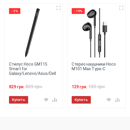
- 3%
- 19%
Стилус Hoco GM115
Стерео наушники Hoco
Smart for
M101 Max Type-C
Galaxy/Lenovo/Asus/Dell
859 грн.
159 грн.
829 грн.
129 грн.
Купить
Купить