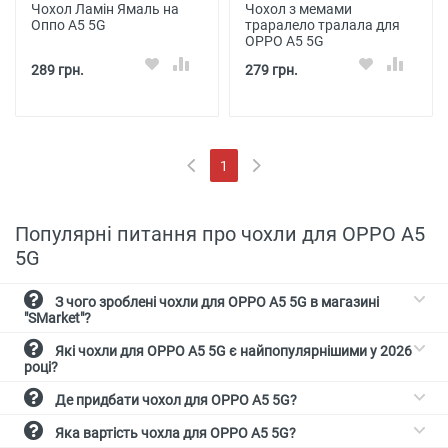
Чохол Ламін Ямаль на
Чохол з мемами
Оппо А5 5G
траралело тралала для
OPPO A5 5G
289 грн.
279 грн.
1
(current)
Популярні питання про чохли для OPPO A5
5G
З чого зроблені чохли для OPPO A5 5G в магазині
"SMarket"?
Які чохли для OPPO A5 5G є найпопулярнішими у 2026
році?
Де придбати чохол для OPPO A5 5G?
Яка вартість чохла для OPPO A5 5G?