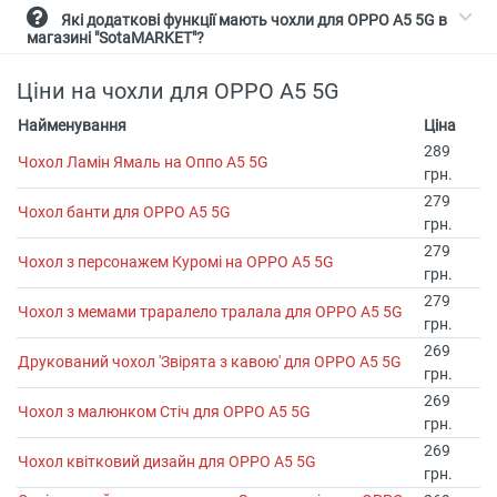
Які додаткові функції мають чохли для OPPO A5 5G в
магазині "SotaMARKET"?
Ціни на чохли для OPPO A5 5G
Найменування
Ціна
289
Чохол Ламін Ямаль на Оппо А5 5G
грн.
279
Чохол банти для OPPO A5 5G
грн.
279
Чохол з персонажем Куромі на OPPO A5 5G
грн.
279
Чохол з мемами траралело тралала для OPPO A5 5G
грн.
269
Друкований чохол 'Звірята з кавою' для OPPO A5 5G
грн.
269
Чохол з малюнком Стіч для OPPO A5 5G
грн.
269
Чохол квітковий дизайн для OPPO A5 5G
грн.