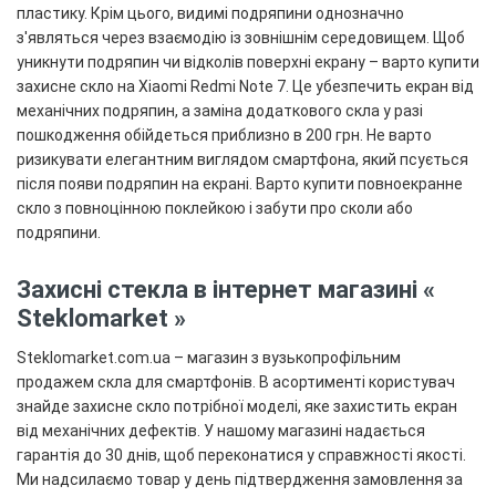
пластику. Крім цього, видимі подряпини однозначно
з'являться через взаємодію із зовнішнім середовищем. Щоб
уникнути подряпин чи відколів поверхні екрану – варто купити
захисне скло на Xiaomi Redmi Note 7. Це убезпечить екран від
механічних подряпин, а заміна додаткового скла у разі
пошкодження обійдеться приблизно в 200 грн. Не варто
ризикувати елегантним виглядом смартфона, який псується
після появи подряпин на екрані. Варто купити повноекранне
скло з повноцінною поклейкою і забути про сколи або
подряпини.
Захисні стекла в інтернет магазині «
Steklomarket »
Steklomarket.com.ua – магазин з вузькопрофільним
продажем скла для смартфонів. В асортименті користувач
знайде захисне скло потрібної моделі, яке захистить екран
від механічних дефектів. У нашому магазині надається
гарантія до 30 днів, щоб переконатися у справжності якості.
Ми надсилаємо товар у день підтвердження замовлення за