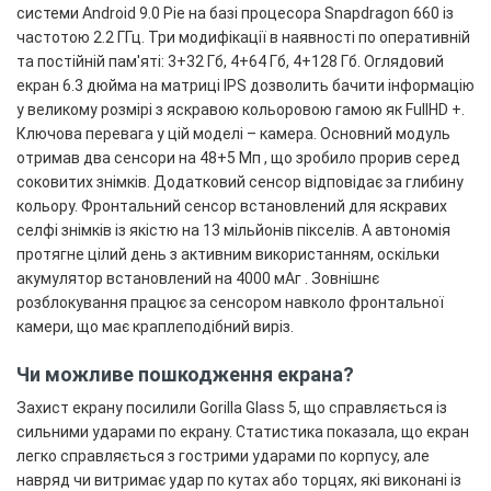
системи Android 9.0 Pie на базі процесора Snapdragon 660 із
частотою 2.2 ГГц. Три модифікації в наявності по оперативній
та постійній пам'яті: 3+32 Гб, 4+64 Гб, 4+128 Гб. Оглядовий
екран 6.3 дюйма на матриці IPS дозволить бачити інформацію
у великому розмірі з яскравою кольоровою гамою як FullHD +.
Ключова перевага у цій моделі – камера. Основний модуль
отримав два сенсори на 48+5 Мп , що зробило прорив серед
соковитих знімків. Додатковий сенсор відповідає за глибину
кольору. Фронтальний сенсор встановлений для яскравих
селфі знімків із якістю на 13 мільйонів пікселів. А автономія
протягне цілий день з активним використанням, оскільки
акумулятор встановлений на 4000 мАг . Зовнішнє
розблокування працює за сенсором навколо фронтальної
камери, що має краплеподібний виріз.
Чи можливе пошкодження екрана?
Захист екрану посилили Gorilla Glass 5, що справляється із
сильними ударами по екрану. Статистика показала, що екран
легко справляється з гострими ударами по корпусу, але
навряд чи витримає удар по кутах або торцях, які виконані із