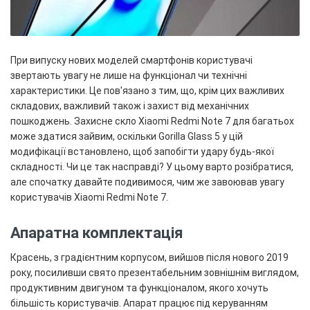
При випуску нових моделей смартфонів користувачі
звертають увагу не лише на функціонал чи технічні
характеристики. Це пов'язано з тим, що, крім цих важливих
складових, важливий також і захист від механічних
пошкоджень. Захисне скло Xiaomi Redmi Note 7 для багатьох
може здатися зайвим, оскільки Gorilla Glass 5 у цій
модифікації встановлено, щоб запобігти удару будь-якої
складності. Чи це так насправді? У цьому варто розібратися,
але спочатку давайте подивимося, чим же завоював увагу
користувачів Xiaomi Redmi Note 7.
Апаратна комплектація
Красень, з градієнтним корпусом, вийшов після нового 2019
року, посиливши свято презентабельним зовнішнім виглядом,
продуктивним двигуном та функціоналом, якого хочуть
більшість користувачів. Апарат працює під керуванням