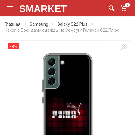
SMARKET
0
Главная
Samsung
Galaxy S22 Plus
Чехол с Брендами одежды на Самсунг Галакси С22 Плюс
- 6%