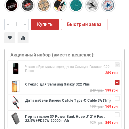
Купить
Быстрый заказ
Акционный набор (вместе дешевле):
Чехол с Брендами одежды на Самсунг Галакси С22
Плюс
289 грн.
Стекло для Samsung Galaxy S22 Plus
249 грн.
199 грн.
Дата кабель Baseus Cafule Type-C Cable 3A (1m)
199 грн.
169 грн.
Портативное ЗУ Power Bank Hoco J121A Fast
22.5W+PD20W 20000 mAh
929 грн.
849 грн.