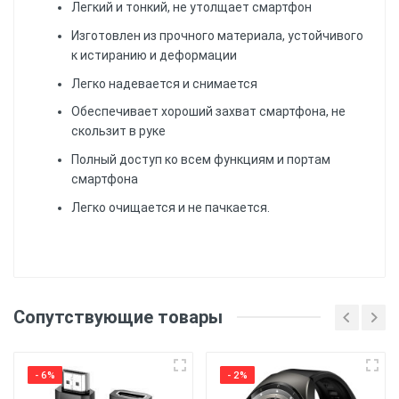
Легкий и тонкий, не утолщает смартфон
Изготовлен из прочного материала, устойчивого
к истиранию и деформации
Легко надевается и снимается
Обеспечивает хороший захват смартфона, не
скользит в руке
Полный доступ ко всем функциям и портам
смартфона
Легко очищается и не пачкается.
Еще нет отзывов, Вы можете написать
отзыв первым!
Материал
: Силиконовый
Сопутствующие товары
(ТПУ) материал обеспечивает хорошую защиту
от ударов и царапин, а также обеспечивает
Напишите отзыв или
гибкость и удобство использования.
комментарий
- 6%
- 2%
Печать
: Чехол имеет